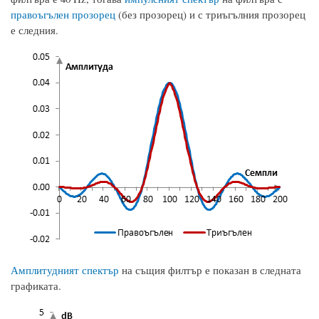
правоъгълен прозорец
(без прозорец) и с триъгълния прозорец
е следния.
Амплитудният спектър
на същия филтър е показан в следната
графиката.