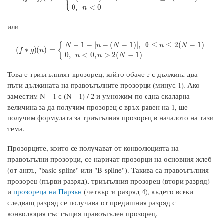
⎩
0
,
<
0
n
или
−
1
−
|
−
(
−
1
)
|
,
0
≤
≤
2
(
−
1
)
{
N
n
N
n
N
(
f
∗
g
)
(
n
)
=
{
N
−
1
−
|
n
−
(
N
−
1
)
|
,
0
≤
n
≤
2
(
N
−
1
)
0
,
n
<
0
,
n
>
2
(
N
−
1
)
(
∗
)
(
)
=
f
g
n
0
,
<
0
,
>
2
(
−
1
)
n
n
N
Това е триъгълният прозорец, който обаче е с дължина два
пъти дължината на правоъгълните прозорци (минус 1). Ако
заместим N – 1 с (N – 1) / 2 и умножим по една скаларна
величина за да получим прозорец с връх равен на 1, ще
получим формулата за триъгълния прозорец в началото на тази
тема.
Прозорците, които се получават от конволюцията на
правоъгълни прозорци, се наричат прозорци на основния жлеб
(от англ., "basic spline" или "B-spline"). Такива са правоъгълния
прозорец (първи разряд), триъгълния прозорец (втори разряд)
и
прозореца на Парзън
(четвърти разряд 4), където всеки
следващ разряд се получава от предишния разряд с
конволюция със същия правоъгълен прозорец.