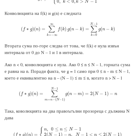
0
,
<
0
,
>
−
1
k
k
N
Конволюцията на f(k) и g(n) е следната
∞
−
1
N
∑
∑
(
f
∗
g
)
(
n
)
=
∑
k
=
−
∞
∞
f
(
k
)
g
(
n
−
k
)
=
∑
k
=
0
N
−
1
g
(
n
−
k
)
(
∗
)
(
)
=
(
)
(
−
)
=
(
−
)
f
g
n
f
k
g
n
k
g
n
k
=
−
∞
=
0
k
k
Втората сума по-горе следва от това, че f(k) е нула извън
интервала от 0 до N – 1 и 1 в интервала.
Ако n < 0, конволюцията е нула. Ако 0 ≤ n ≤ N – 1, горната сума
е равна на n. Поради факта, че g = 1 само при 0 ≤ n – m ≤ N – 1,
което е еквивалентно на n – (N – 1) ≤ m ≤ n, когато n > N – 1
−
1
N
∑
(
f
∗
g
)
(
n
)
=
∑
m
=
n
−
(
N
−
1
)
N
−
1
g
(
n
−
m
)
=
2
(
N
−
1
)
−
n
(
∗
)
(
)
=
(
−
)
=
2
(
−
1
)
−
f
g
n
g
n
m
N
n
=
−
(
−
1
)
m
n
N
Така, коволюцията на два правоъгълни прозореца с дължина N
дава
⎧
,
0
≤
≤
−
1
n
n
N
⎨
(
f
∗
g
)
(
n
)
=
{
n
,
0
≤
n
≤
N
−
1
2
(
N
−
1
)
−
n
,
N
−
1
<
n
≤
2
(
N
−
1
)
0
,
n
<
0
(
∗
)
(
)
=
2
(
−
1
)
−
,
−
1
<
≤
2
(
−
1
)
f
g
n
N
n
N
n
N