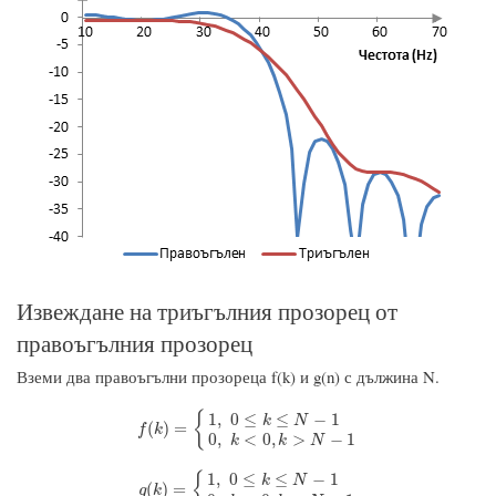
Извеждане на триъгълния прозорец от
правоъгълния прозорец
Вземи два правоъгълни прозореца f(k) и g(n) с дължина N.
{
1
,
0
≤
≤
−
1
k
N
f
(
k
)
=
{
1
,
0
≤
k
≤
N
−
1
0
,
k
<
0
,
k
>
N
−
1
(
)
=
f
k
0
,
<
0
,
>
−
1
k
k
N
{
1
,
0
≤
≤
−
1
k
N
g
(
k
)
=
{
1
,
0
≤
k
≤
N
−
1
0
,
k
<
0
,
k
>
N
−
1
(
)
=
g
k