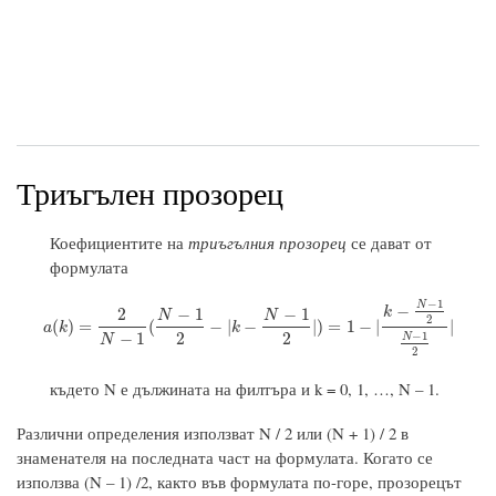
Триъгълен прозорец
Коефициентите на
триъгълния прозорец
се дават от
формулата
−
1
N
−
k
2
−
1
−
1
N
N
2
a
(
k
)
=
2
N
−
1
(
N
−
1
2
−
|
k
−
N
−
1
2
|
)
=
1
−
|
k
−
N
−
1
2
N
−
1
2
|
(
)
=
(
−
|
−
|
)
=
1
−
|
|
a
k
k
−
1
2
2
−
1
N
N
2
където N е дължината на филтъра и k = 0, 1, …, N – 1.
Различни определения използват N / 2 или (N + 1) / 2 в
знаменателя на последната част на формулата. Когато се
използва (N – 1) /2, както във формулата по-горе, прозорецът