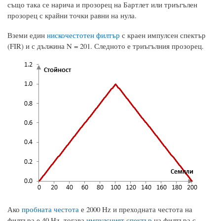
също така се нарича и прозорец на Бартлет или триъгълен
прозорец с крайни точки равни на нула.
Вземи един
нискочестотен филтър
с краен импулсен спектър
(FIR) и с дължина N = 201. Следното е триъгълния прозорец.
Ако
пробната честота
е 2000 Hz и преходната честота на
филтъра е 40 Hz, тогава
импулсният спектър
на филтъра с