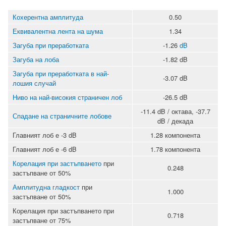
Кохерентна амплитуда
0.50
Еквивалентна лента на шума
1.34
Загуба при преработката
-1.26
dB
Загуба на лоба
-1.82 dB
Загуба при преработката в най-
-3.07 dB
лошия случай
Ниво на най-високия страничен лоб
-26.5 dB
-11.4 dB / октава, -37.7
Спадане на страничните лобове
dB / декада
Главният лоб е -3 dB
1.28 компонента
Главният лоб е -6 dB
1.78 компонента
Корелация при застъпването
при
0.248
застъпване от 50%
Амплитудна гладкост
при
1.000
застъпване от 50%
Корелация при застъпването при
0.718
застъпване от 75%