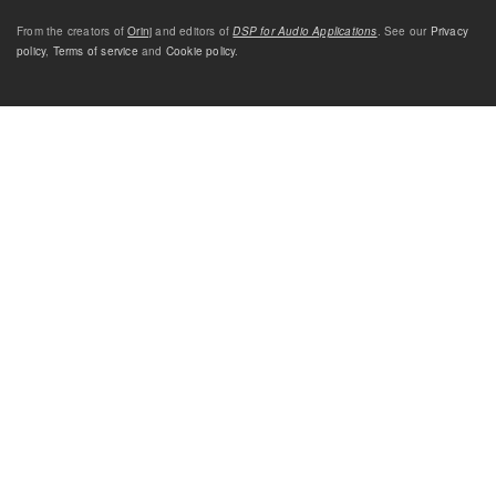
From the creators of
Orinj
and editors of
DSP for Audio Applications
. See our
Privacy
policy
,
Terms of service
and
Cookie policy
.