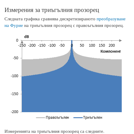
Измерения за триъгълния прозорец
Следната графика сравнява дискретизираното
преобразуване
на Фурие
на триъгълния прозорец с правоъгълния прозорец.
Измеренията на триъгълния прозорец са следните.