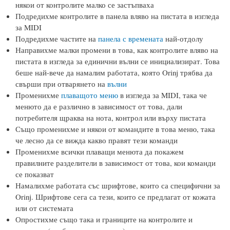
някои от контролите малко се застъпваха
Подредихме контролите в панела вляво на пистата в изгледа
за MIDI
Подредихме частите на
панела с времената
най-отдолу
Направихме малки промени в това, как контролите вляво на
пистата в изгледа за единични вълни се инициализират. Това
беше най-вече да намалим работата, която Orinj трябва да
свърши при отварянето на
вълни
Променихме
плаващото меню
в изгледа за MIDI, така че
менюто да е различно в зависимост от това, дали
потребителя щраква на нота, контрол или върху пистата
Също променихме и някои от командите в това меню, така
че лесно да се вижда какво правят тези команди
Променихме всички плаващи менюта да покажем
правилните разделители в зависимост от това, кои команди
се показват
Намалихме работата със шрифтове, които са специфични за
Orinj. Шрифтове сега са тези, които се предлагат от кожата
или от системата
Опростихме също така и границите на контролите и