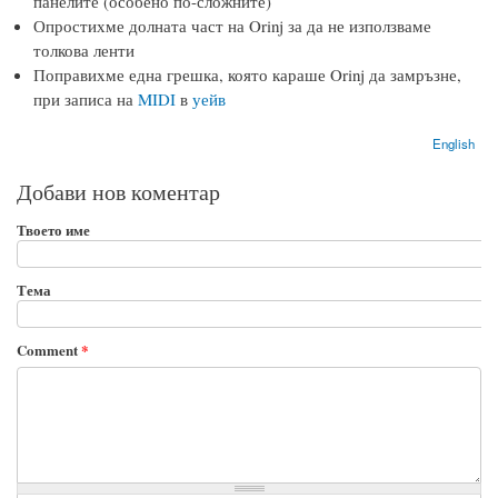
панелите (особено по-сложните)
Опростихме долната част на Orinj за да не използваме
толкова ленти
Поправихме една грешка, която караше Orinj да замръзне,
при записа на
MIDI
в
уейв
English
Добави нов коментар
Твоето име
Тема
Comment
*