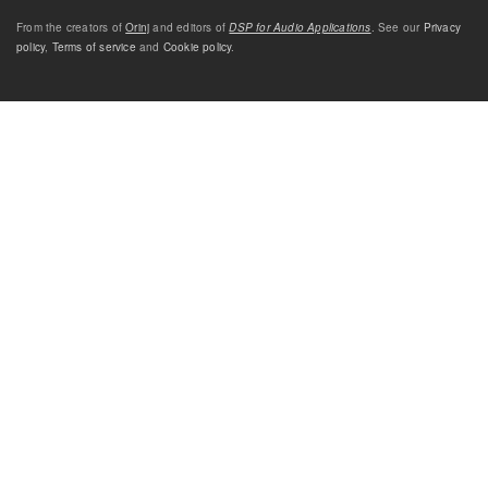
From the creators of
Orinj
and editors of
DSP for Audio Applications
. See our
Privacy
policy
,
Terms of service
and
Cookie policy
.