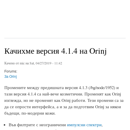
Качихме версия 4.1.4 на Orinj
Качено от
mic
на Sat, 04/27/2019 - 11:42
Forums:
За Orinj
Промените между предишната версия 4.1.3 (/bg/node/1952) и
тази версия 4.1.4 са най-вече козметични. Променят как Orinj
изглежда, но не променят как Orinj работи. Тези промени са за
да се опрости интерфейса, а и за да подготвим Orinj за някои
бъдещи, по-модерни кожи.
Във филтрите с неограничени
импулсни спектри
,