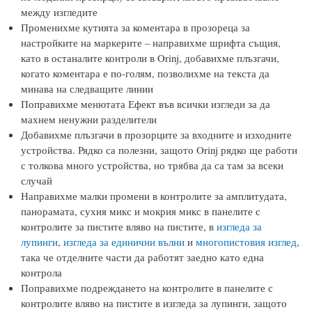
между изгледите
Променихме кутията за коментара в прозореца за
настройките на маркерите – направихме шрифта същия,
като в останалите контроли в Orinj, добавихме плъзгачи,
когато коментара е по-голям, позволихме на текста да
минава на следващите линии
Поправихме менютата Ефект във всички изгледи за да
махнем ненужни разделители
Добавихме плъзгачи в прозорците за входните и изходните
устройства. Рядко са полезни, защото Orinj рядко ще работи
с толкова много устройства, но трябва да са там за всеки
случай
Направихме малки промени в контролите за амплитудата,
панорамата, сухия микс и мокрия микс в панелите с
контролите за пистите вляво на пистите, в
изгледа за
лупинги
,
изгледа за единични вълни
и
многопистовия изглед
,
така че отделните части да работят заедно като една
контрола
Поправихме подреждането на контролите в панелите с
контролите вляво на пистите в изгледа за лупинги, защото