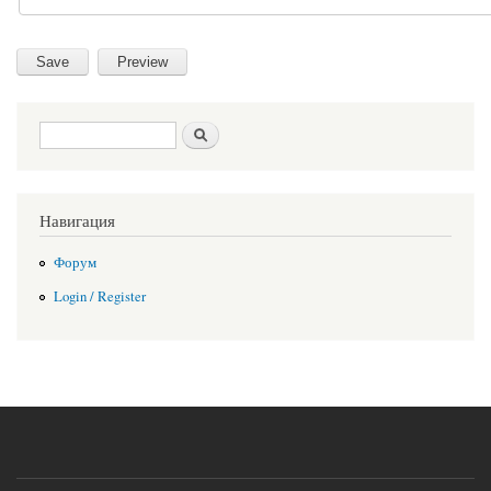
Search form
Search
Навигация
Форум
Login / Register