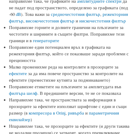
направихме така, че графиките на
амплитудните спектри
да
не падат под пространството, определено за графиката (под
-60
dB
). Това важи за
средночестотния филтър
,
режекторния
филтър
,
високочестотния филтър
и
нискочестотния филтър
Поправихме горните и долните гранични на плъзгачите за
честотите и ширините в същите филтри. Поправихме тези
граници и в
генераторите
Поправихме един потенциален връх в графиката на
режекторния филтър, който се показваше заради проблеми с
прецизността
Малко променихме реда на контролите в прозорците за
ефектите
за да има повече пространство за контролите на
ефектите (преместихме кутията за подминаването)
Поправихме етикетите на плъзгачите за амплитудата във
филтъра шелф
. В предишните версии, те не се показваха
Направихме така, че пространствата за информация в
прозорците за ефектите използват шрифтове с един и същи
размер (в
компресора в Orinj
,
ривърба
и
параметричния
еквилайзер
)
Нпаравихме така, че прозорците за ефектите (и други такива
не модални прозирци) се затварят, когато превключваме