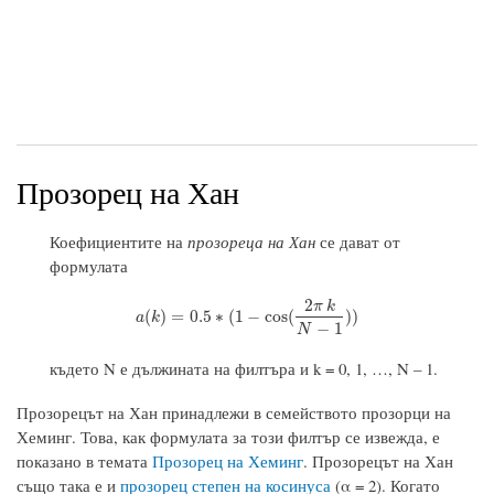
Прозорец на Хан
Коефициентите на
прозореца на Хан
се дават от
формулата
2
π
k
a
(
k
)
=
0.5
∗
(
1
−
cos
(
2
π
k
N
−
1
)
)
(
)
=
0.5
∗
(
1
−
cos
(
)
)
a
k
−
1
N
където N е дължината на филтъра и k = 0, 1, …, N – 1.
Прозорецът на Хан принадлежи в семейството прозорци на
Хеминг. Това, как формулата за този филтър се извежда, е
показано в темата
Прозорец на Хеминг
. Прозорецът на Хан
също така е и
прозорец степен на косинуса
(α = 2). Когато