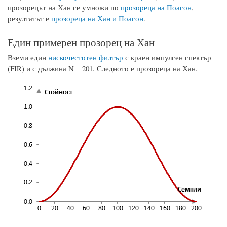
прозорецът на Хан се умножи по
прозореца на Поасон
,
резултатът е
прозореца на Хан и Поасон
.
Един примерен прозорец на Хан
Вземи един
нискочестотен филтър
с краен импулсен спектър
(FIR) и с дължина N = 201. Следното е прозореца на Хан.