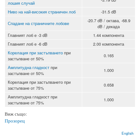
лошия случай
Ниво на най-високия страничен лоб
-31.5 dB
-20.7 dB / октава, -68.9
Спадане на страничните лобове
dB / декада
Главният лоб е -3 dB
1.44 компонента
Главният лоб е -6 dB
2.00 компонента
Корелация при застъпването
при
0.165
застъпване от 50%
Амплитудна гладкост
при
1.000
застъпване от 50%
Корелация при застъпването при
0.658
застъпване от 75%
Амплитудна гладкост при
1.000
застъпване от 75%
Виж също:
Прозорец
English