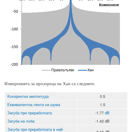
Измеренията за прозореца на Хан са следните.
Кохерентна амплитуда
0.5
Еквивалентна лента на шума
1.5
Загуба при преработката
-1.77
dB
Загуба на лоба
-1.42 dB
Загуба при преработката в най-
-3.19 dB