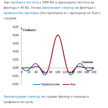
Ако
пробната честота
е 2000 Hz и преходната честота на
филтъра е 40 Hz, тогава
импулсният спектър
на филтъра с
правоъгълен прозорец
(без прозорец) и с прозореца на Хан е
следния.
Амплитудният спектър
на същият филтър е показан в
графиката по-долу.