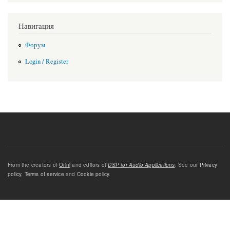
Навигация
Форум
Login / Register
From the creators of
Orinj
and editors of
DSP for Audio Applications
. See our
Privacy
policy
,
Terms of service
and
Cookie policy
.