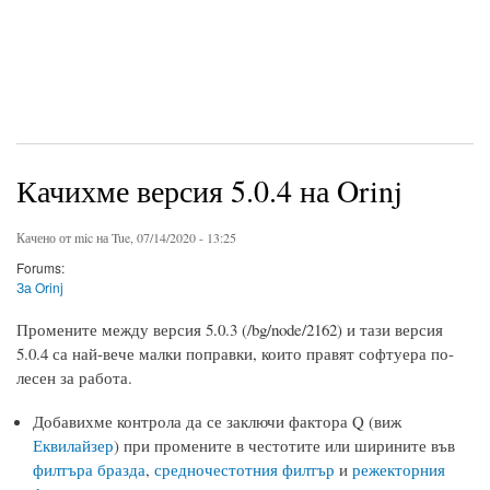
Качихме версия 5.0.4 на Orinj
Качено от
mic
на Tue, 07/14/2020 - 13:25
Forums:
За Orinj
Промените между версия 5.0.3 (/bg/node/2162) и тази версия
5.0.4 са най-вече малки поправки, които правят софтуера по-
лесен за работа.
Добавихме контрола да се заключи фактора Q (виж
Еквилайзер
) при промените в честотите или ширините във
филтъра бразда
,
средночестотния филтър
и
режекторния