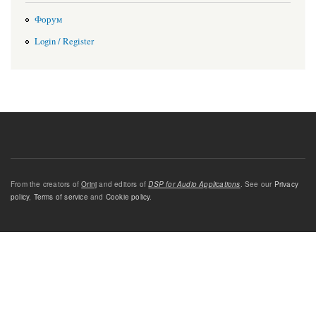
Форум
Login / Register
From the creators of
Orinj
and editors of
DSP for Audio Applications
. See our
Privacy
policy
,
Terms of service
and
Cookie policy
.