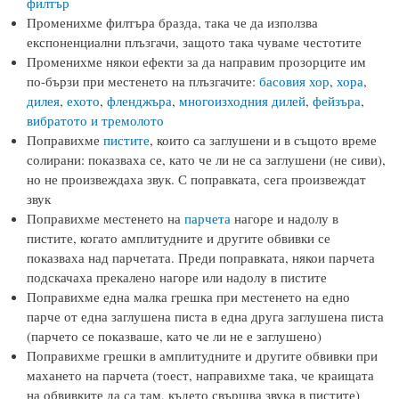
филтър
Променихме филтъра бразда, така че да използва
експоненциални плъзгачи, защото така чуваме честотите
Променихме някои ефекти за да направим прозорците им
по-бързи при местенето на плъзгачите:
басовия хор
,
хора
,
дилея
,
ехото
,
фленджъра
,
многоизходния дилей
,
фейзъра
,
вибратото и тремолото
Поправихме
пистите
, които са заглушени и в същото време
солирани: показваха се, като че ли не са заглушени (не сиви),
но не произвеждаха звук. С поправката, сега произвеждат
звук
Поправихме местенето на
парчета
нагоре и надолу в
пистите, когато амплитудните и другите обвивки се
показваха над парчетата. Преди поправката, някои парчета
подскачаха прекалено нагоре или надолу в пистите
Поправихме една малка грешка при местенето на едно
парче от една заглушена писта в една друга заглушена писта
(парчето се показваше, като че ли не е заглушено)
Поправихме грешки в амплитудните и другите обвивки при
махането на парчета (тоест, направихме така, че краищата
на обвивките да са там, където свършва звука в пистите)