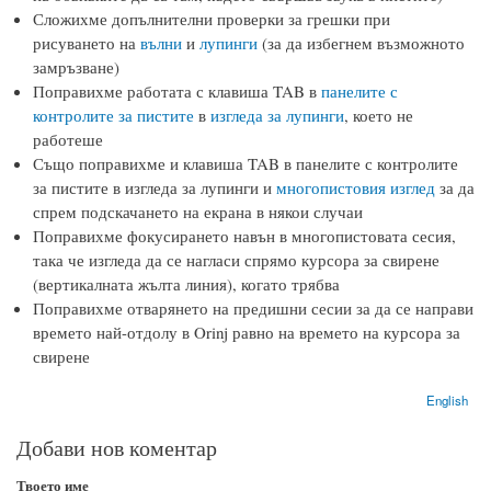
Сложихме допълнителни проверки за грешки при
рисуването на
вълни
и
лупинги
(за да избегнем възможното
замръзване)
Поправихме работата с клавиша TAB в
панелите с
контролите за пистите
в
изгледа за лупинги
, което не
работеше
Също поправихме и клавиша TAB в панелите с контролите
за пистите в изгледа за лупинги и
многопистовия изглед
за да
спрем подскачането на екрана в някои случаи
Поправихме фокусирането навън в многопистовата сесия,
така че изгледа да се нагласи спрямо курсора за свирене
(вертикалната жълта линия), когато трябва
Поправихме отварянето на предишни сесии за да се направи
времето най-отдолу в Orinj равно на времето на курсора за
свирене
English
Добави нов коментар
Твоето име