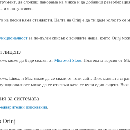
струмент, да сложиш панорама на микса и да добавиш реверберация н
 а и е интуитивен.
о на песни няма стандарти. Целта на Orinj е да ти даде колкото се
ункционалност
за по-пълен списък с всичките неща, които Orinj мож
и лиценз
dows може да бъде свален от
Microsoft Store
. Платената версия от Mic
dows, Linux, и Mac може да се свали от този сайт. Виж главната стра
функционалност може да се отключи като се купи един лиценз. Виж
ия за системата
редварителни изисквания
.
 Orinj
лира четири основни части от записа и смесването на музика: сесия