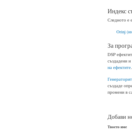
Индекс съ
Следното е е
Orinj (и
За прогр
DSP ефектите
създадени и 
на ефектите
.
Генераторит
създаде опр
промени в с
Добави н
Твоето име