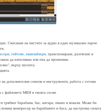
едно. Смесване на пистите за аудио в едно музикално парче.
ги.
есори
,
гейтове
,
еквилайзери
, транспониране, разтягане и
можеш да използваш или пък да промениш.
елно", върху песента.
цията.
е на допълнителни семпли и инструменти, работа с готови
 с файловете MIDI в твоята сесия.
и трябват барабани, бас, китара, пиано и вокали. Може би
 сложиш компресор на барабаните и баса, да настроиш силата