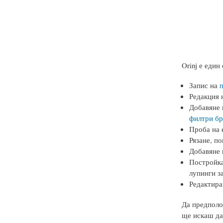
Orinj
е един 
Запис на
Редакция н
Добавяне 
филтри бр
Проба на 
Рязане, п
Добавяне
Постройк
лупинги за
Редактира
Да предполож
ще искаш да