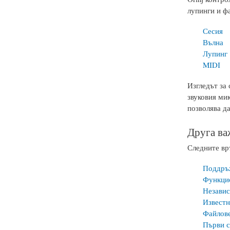
лупинги и фа
Сесия
Вълна
Лупинг
MIDI
Изгледът за 
звуковия мик
позволява д
Друга в
Следните връ
Поддръж
Функци
Независ
Известн
Файлове
Първи с