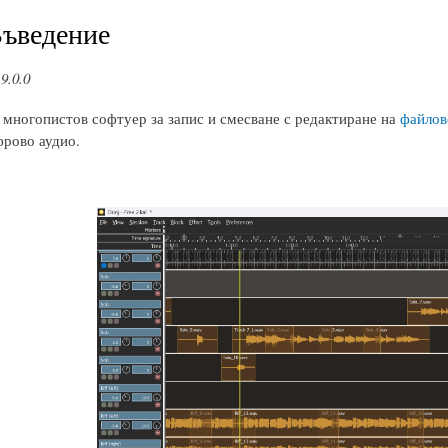
Въведение
9.0.0
: многопистов софтуер за запис и смесване с редактиране на
файлов
рово аудио.