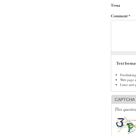
Тема
Comment
*
Text forma
Freelinkin
Web page ad
Lines and 
CAPTCHA
This questio