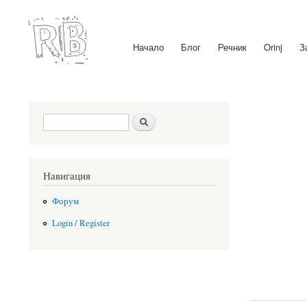
Начало
Блог
Речник
Orinj
З
Main menu
Search form
Search
Навигация
Форум
Login / Register