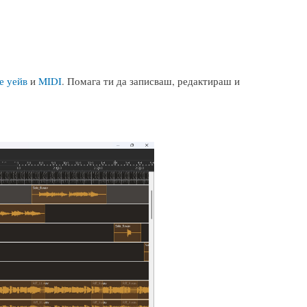
е уейв
и
MIDI
. Помага ти да записваш, редактираш и