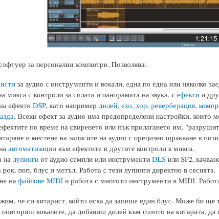
софтуер за персонални компютри. Позволява:
писти
за аудио с инструменти и вокали, една по една или няколко за
а микса с контроли за силата и панорамата на звука, с
ефекти
и дру
на ефекти
DSP
, като например
дилей
,
ехо
,
хор
,
реверберация
,
компр
азда
. Всеки ефект за аудио има предопределени настройки, които 
ефектите по време на свиренето или пък прилагането им, "разрушит
овтаряне и местене на записите на аудио с прецизно щракване в пози
 на
автоматизации
към ефектите и другите контроли в микса.
а на
лупинги
от аудио семпли или инструменти
DLS
или SF2, качван
 рок, поп, блус и метъл. Работа с тези лупинги директно в сесията.
не на
файлове MIDI
и работа с многото инструменти в MIDI. Работа
им, че си китарист, който иска да запише един блус. Може би ще т
 повториш вокалите, да добавиш дилей към солото на китарата, да