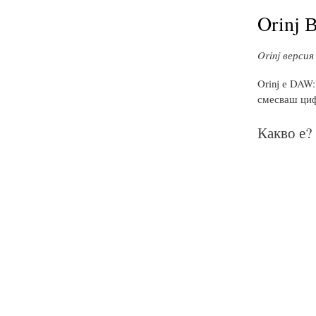
Orinj 
Orinj версия 
Orinj е DAW
смесваш циф
Какво е?