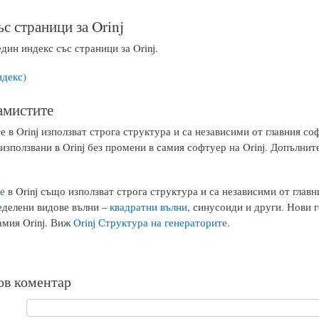
с страници за Orinj
дин индекс със страници за Orinj.
ндекс)
амистите
 в Orinj използват строга структура и са независими от главния со
използвани в Orinj без промени в самия софтуер на Orinj. Допълни
е
в Orinj също използват строга структура и са независими от глав
еделени видове вълни –
квадратни вълни
, синусоиди и други. Нови г
амия Orinj. Виж
Orinj Структура на генераторите
.
ов коментар