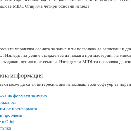
йлове MIDI. Orinj има четири основни изгледа:
сесията управлява сесията за запис и ти позволява да записваш и 
с. Изгледът за уейв е създаден за да помага при мастеринг на микс
а създаваш лупинги от семпли. Изгледът за MIDI ти позволява да из
ажна информация
зки може да са ти интересни, ако използваш този софтуер за първи
ка на формати за аудио
оналност
им от платформата
и проблеми
 в Orinj
тъпки