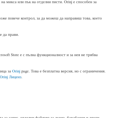
а микса или пък на отделни писти. Orinj е способен за
 може повече контрол, за да можеш да направиш това, което
е да прави.
rosoft Store е с пълна функционалност и за нея не трябва
ница за
Orinj
page. Това е безплатна версия, но с ограничения.
Orinj Лиценз
.
та за запис, отделни файлове за аудио, барабанни и други