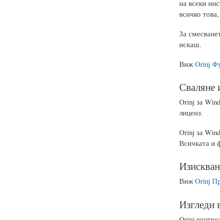
на всеки ин
всичко това,
За смесванет
искаш.
Виж
Orinj Ф
Сваляне 
Orinj за Win
лиценз.
Orinj за Win
Всичката и 
Изискван
Виж
Orinj П
Изгледи в
Orinj контро